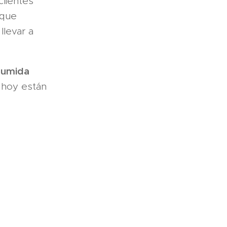
lientes
 que
llevar a
sumida
 hoy están