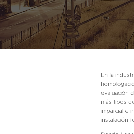
En la indust
homologación
evaluación d
más tipos d
imparcial e
instalación fe