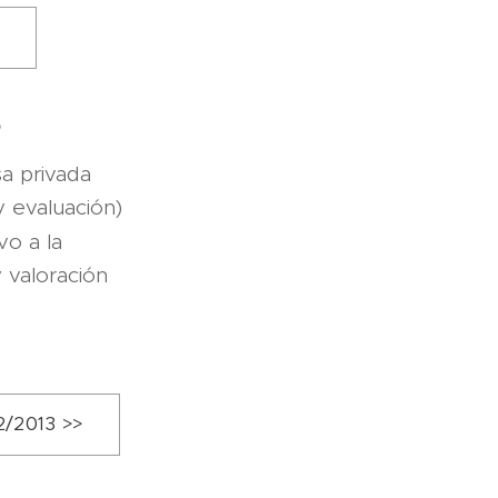
>
?
a privada
y evaluación)
vo a la
 valoración
2/2013 >>