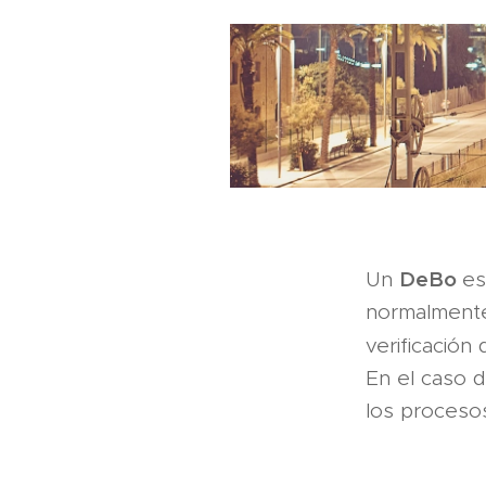
DeBo
Un
es
normalmente
verificació
En el caso 
los procesos