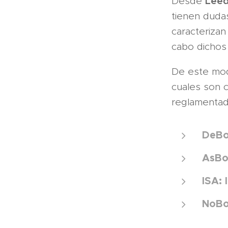
Lee
Desde
tienen dudas
caracterizan
cabo dichos 
De este mod
cuales son 
reglamentado
DeBo
AsBo
ISA:
NoBo