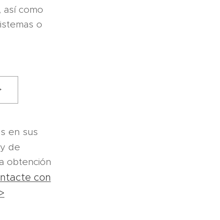
, así como
sistemas o
>
s en sus
 y de
la obtención
ntacte con
>