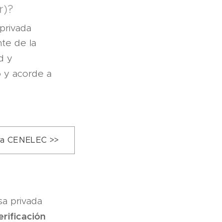
r)?
privada
nte de la
d y
o y acorde a
iva CENELEC >>
a privada
erificación