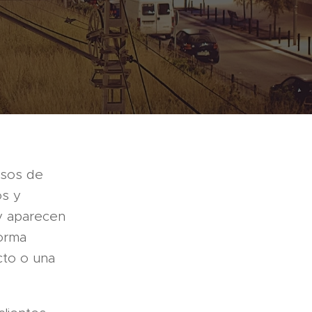
esos de
os y
 y aparecen
forma
cto o una