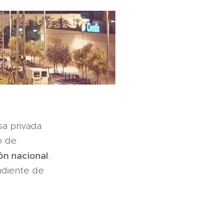
a privada
o de
ón nacional
.
ndiente de