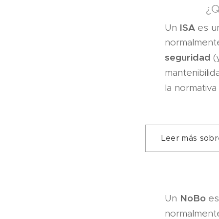
¿Q
ISA
Un
es u
normalmente)
seguridad
(
mantenibilid
la normativ
Leer más sobr
NoBo
Un
es
normalmente