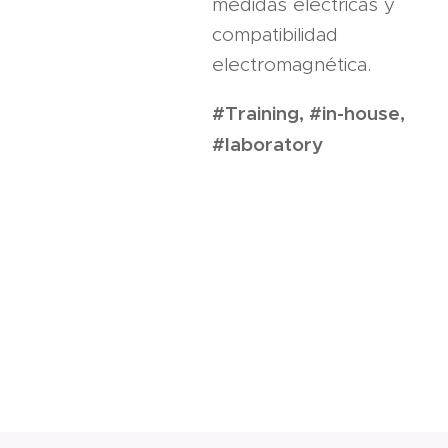
medidas eléctricas y
compatibilidad
electromagnética.
#Training, #in-house,
#laboratory