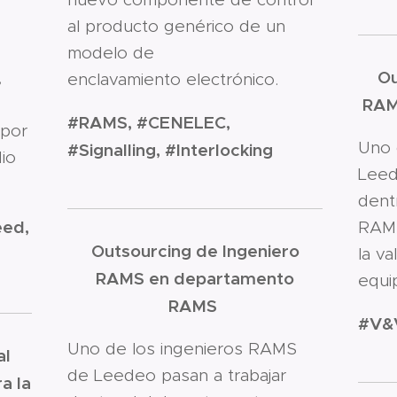
al producto genérico de un
modelo de
Ou
,
enclavamiento
electrónico.
RAM
#RAMS, #CENELEC,
 por
Uno 
#Signalling, #Interlocking
dio
Leed
dent
eed,
RAMS
Outsourcing de Ingeniero
la va
RAMS en departamento
equi
RAMS
#V&V
Uno de los ingenieros RAMS
al
de Leedeo pasan a trabajar
a la