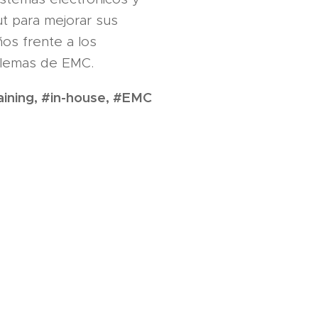
ut para mejorar sus
ños frente a los
lemas de EMC.
ining, #in-house, #EMC