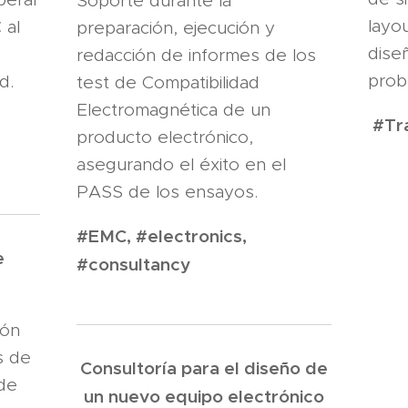
Soporte durante la
layo
 al
preparación, ejecución y
dise
redacción de informes de los
prob
d.
test de Compatibilidad
Electromagnética de un
#Tra
producto electrónico,
asegurando el éxito en el
PASS de los ensayos.
#EMC, #electronics,
e
#consultancy
ión
s de
Consultoría para el diseño de
 de
un nuevo equipo electrónico