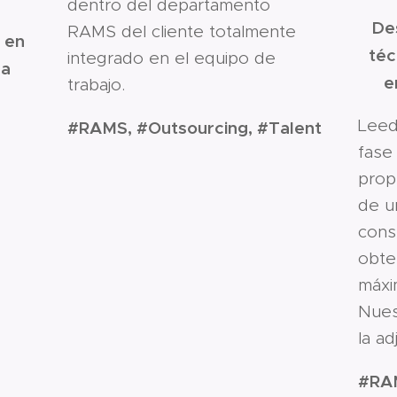
dentro del departamento
Des
RAMS del cliente totalmente
 en
téc
integrado en el equipo de
la
e
trabajo.
Leed
#RAMS, #Outsourcing, #Talent
fase 
prop
de u
cons
obte
máxi
Nues
la ad
#RA