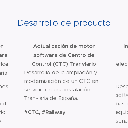
Desarrollo de producto
ón
Actualización de motor
I
ara
software de Centro de
rica
Control (CTC) Tranviario
elec
ria
Desarrollo de la ampliación y
modernización de un CTC en
ones
Desa
servicio en una instalación
soft
Tranviaria de España.
o de
basa
#CTC, #Railway
rio
equi
o
señal