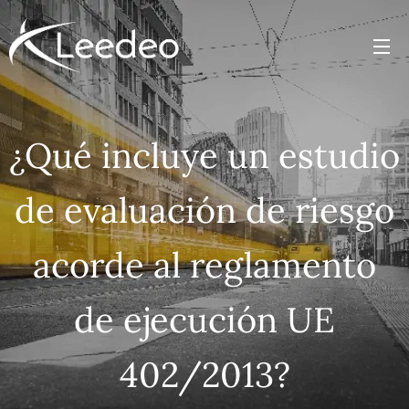
¿Qué incluye un estudio
de evaluación de riesgo
acorde al reglamento
de ejecución UE
402/2013?