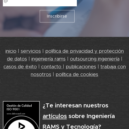
Inscribirse
inicio
|
servicios
|
política de privacidad y protección
de datos
|
ingeniería rams
|
outsourcing ingeniería
|
casos de éxito
|
contacto
|
publicaciones
|
trabaja con
nosotros
|
política de cookies
¿Te interesan nuestros
artículos
sobre Ingeniería
RAMS y Tecnología?