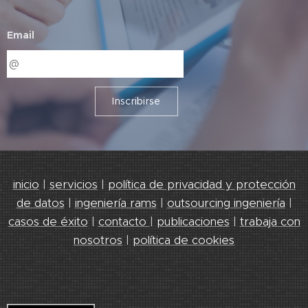
Email
Inscribirse
inicio
|
servicios
|
política de privacidad y protección
de datos
|
ingeniería rams
|
outsourcing ingeniería
|
casos de éxito
|
contacto
|
publicaciones
|
trabaja con
nosotros
|
política de cookies