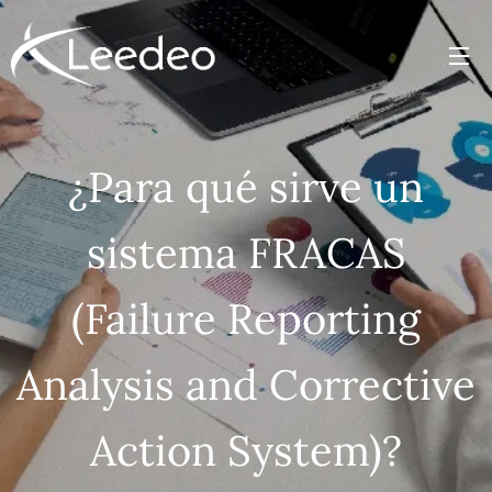
¿Para qué sirve un
sistema FRACAS
(Failure Reporting
Analysis and Corrective
Action System)?