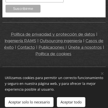
Política de privacidad y protección de datos
|
Ingeniería RAMS
|
Outsourcing ingeniería
|
Casos de
éxito
|
Contacto
|
Publicaciones
|
Únete a nosotros
|
Política de cookies
Leedeo Engineering 2025. Líderes en servicios de Ingeniería y
Utilizamos cookies para permitir un correcto funcionamiento
RAMS
y seguro en nuestra página web, y para ofrecer la mejor
Cookies
experiencia posible al usuario.
Idiomas
Aceptar solo lo necesario
Aceptar todo
Español
English