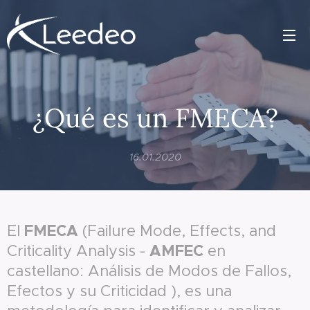
¿Qué es un FMECA?
16.01.2020
FMECA
El
(Failure Mode, Effects, and
AMFEC
Criticality Analysis -
en
castellano: Análisis de Modos de Fallos,
Efectos y su Criticidad ), es una