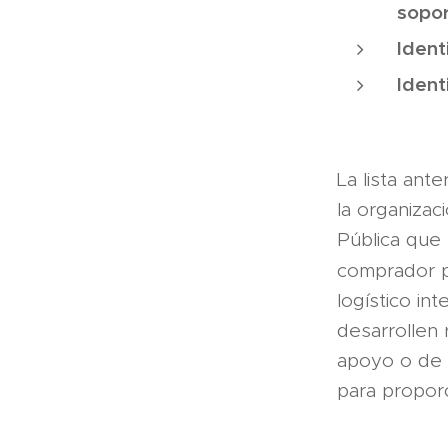
sopo
Ident
Ident
La lista ante
la organiza
Pública que 
comprador p
logístico in
desarrollen 
apoyo o de p
para propor