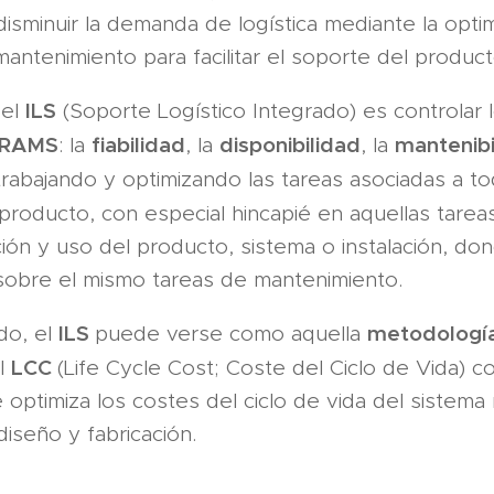
isminuir la demanda de logística mediante la optim
antenimiento para facilitar el soporte del product
ILS
del
(Soporte Logístico Integrado) es controlar 
RAMS
fiabilidad
disponibilidad
mantenib
: la
, la
, la
 trabajando y optimizando las tareas asociadas a t
producto, con especial hincapié en aquellas tarea
ción y uso del producto, sistema o instalación, do
 sobre el mismo tareas de mantenimiento.
ILS
metodologí
do, el
puede verse como aquella
LCC
al
(Life Cycle Cost; Coste del Ciclo de Vida) c
e optimiza los costes del ciclo de vida del sistema
diseño y fabricación.