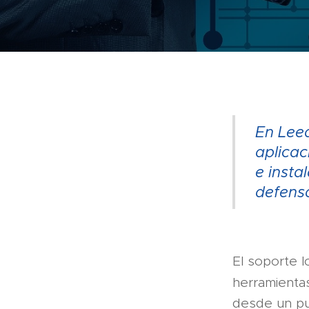
En Leed
aplicac
e insta
defensa
El soporte l
herramienta
desde un pun