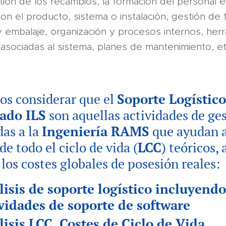
ión de los recambios, la formación del personal el
con el producto, sistema o instalación, gestión de 
 embalaje, organización y procesos internos, her
 asociadas al sistema, planes de mantenimiento, et
s considerar que el
Soporte Logístico
ado ILS
son aquellas actividades de ge
das a la
Ingeniería RAMS
que ayudan a
de todo el ciclo de vida (
LCC
) teóricos,
 los costes globales de posesión reales:
isis de soporte logístico incluyendo
vidades de soporte de software
isis LCC, Costes de Ciclo de Vida