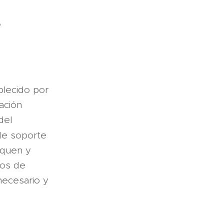
e
blecido por
ación
del
de soporte
fiquen y
vos de
necesario y