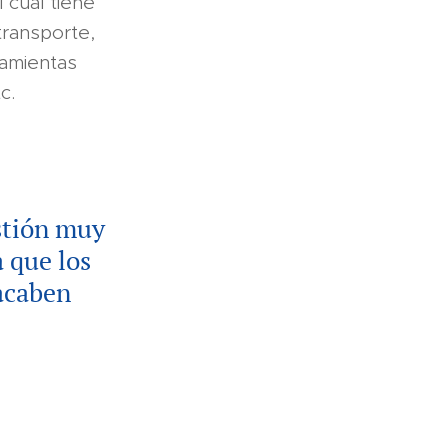
 cual tiene
transporte,
ramientas
c.
stión muy
 que los
 acaben