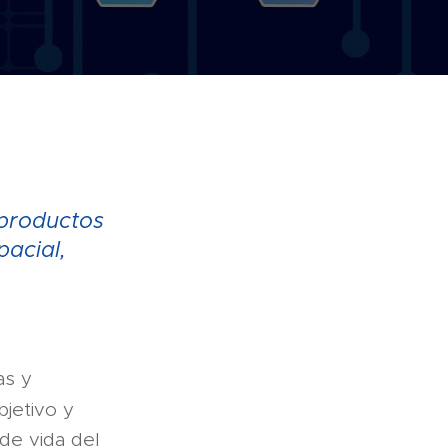
 productos
pacial,
as y
bjetivo y
 de vida del