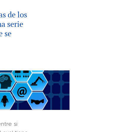
s de los
a serie
e se
ntre si