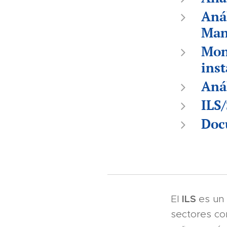
Anál
Man
Mon
inst
Aná
ILS/
Doc
ILS
El
es un
sectores com