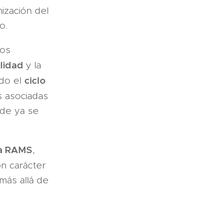
ización del
o.
los
ilidad
y la
ciclo
odo el
s asociadas
nde ya se
a RAMS
,
on carácter
 más allá de