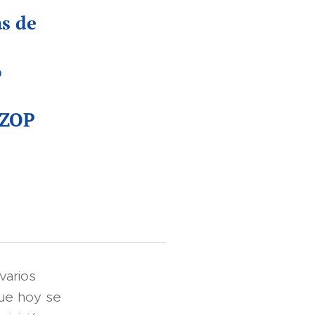
as de
o
AZOP
varios
que hoy se