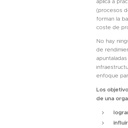
aplica a prá
(procesos de
forman la ba
coste de pr
No hay ningu
de rendimie
apuntaladas 
infraestruct
enfoque para
Los objetiv
de una orga
logra
influ