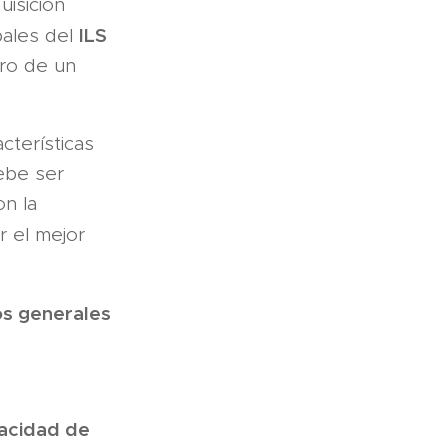
uisición
ILS
pales del
tro de un
cterísticas
ebe ser
on la
 el mejor
os generales
pacidad de