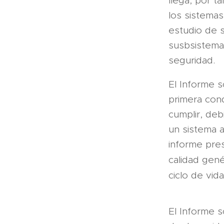
llega, por t
los sistema
estudio de s
susbsistema
seguridad.
El Informe s
primera con
cumplir, deb
un sistema a
informe pres
calidad gené
ciclo de vid
El Informe s