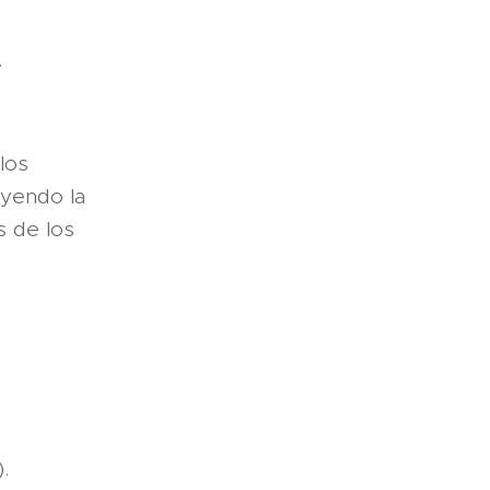
.
los
uyendo la
s de los
.