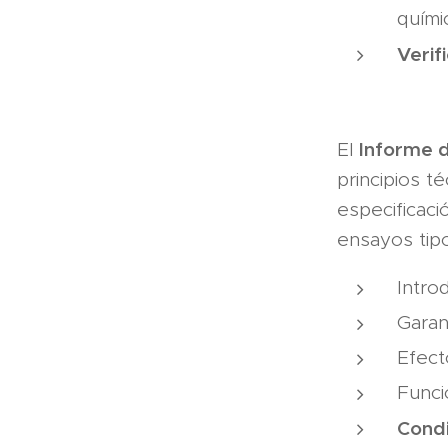
quími
Verif
Informe 
El
principios t
especificaci
ensayos tipo
Intro
Garan
Efect
Funci
Condi