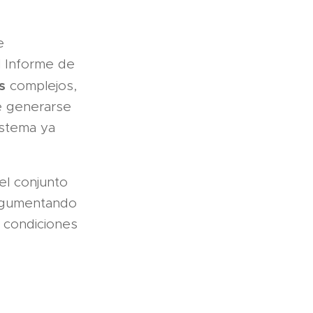
e
l Informe de
s
complejos,
e generarse
istema ya
el conjunto
argumentando
 condiciones