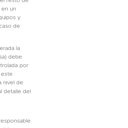
 el resto de
 en un
equipos y
 caso de
erada la
sa) debe
trolada por
 este
 nivel de
 detalle del
 responsable