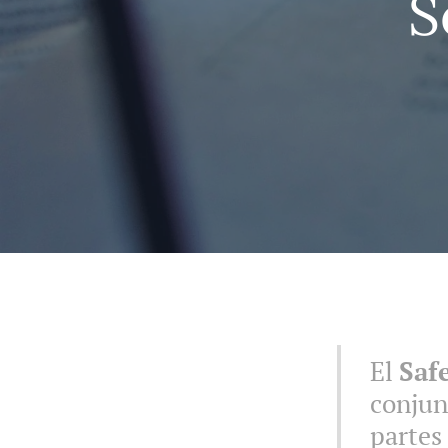
S
El
Saf
conjun
partes