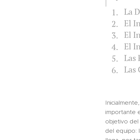
La D
El I
El I
El I
Las 
Las 
Inicialmente,
importante e
objetivo de
del equipo: 