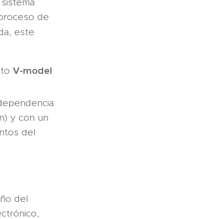
 sistema
 proceso de
da, este
V-model
cto
ndependencia
ón) y con un
ntos del
ño del
ctrónico,