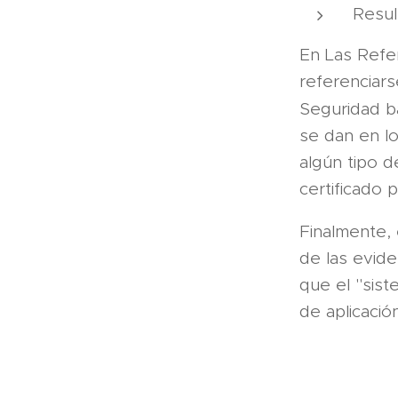
Resul
En Las Refe
referenciar
Seguridad ba
se dan en l
algún tipo 
certificado 
Finalmente, 
de las evid
que el "sis
de aplicació