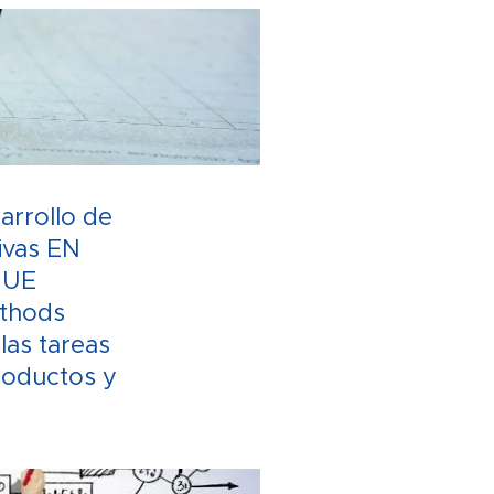
arrollo de
ivas EN
 UE
ethods
las tareas
productos y