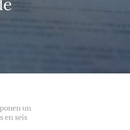
de
mponen un
s en seis