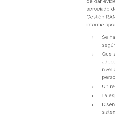
de dar evid
apropiado d
Gestión RAM
informe apor
Se ha
según
Que s
adecu
nivel
perso
Un re
La es
Diseñ
siste