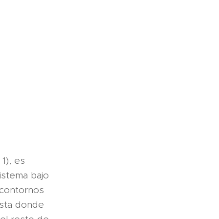
.
 1), es
sistema bajo
 contornos
hasta donde