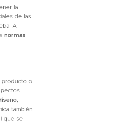
ener la
iales de las
ueba. A
normas
as
l producto o
aspectos
diseño,
nica también
l que se