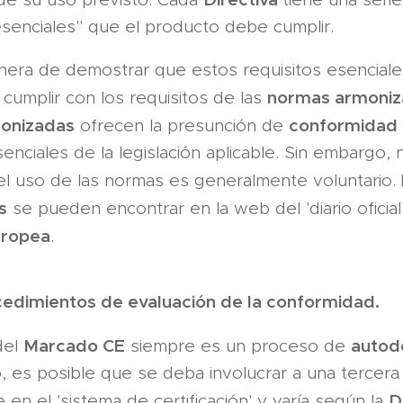
esenciales" que el pro­ducto debe cumplir.
nera de demostrar que estos requisitos esenciale
normas armoniz
cumplir con los requisitos de las
onizadas
conformidad
ofrecen la presunción de
senciales de la legislación aplicable. Sin embargo,
 el uso de las normas es generalmente voluntario.
s
se pueden encontrar en la web del 'diario oficial'
uropea
.
cedimientos de evalua­ción de la conformidad.
Marcado CE
autod
del
siempre es un proceso de
 es posible que se deba involucrar a una tercera
D
 en el 'sistema de certificación' y varía según la