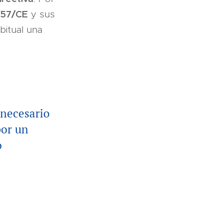
/57/CE
y sus
bitual una
 necesario
por un
o