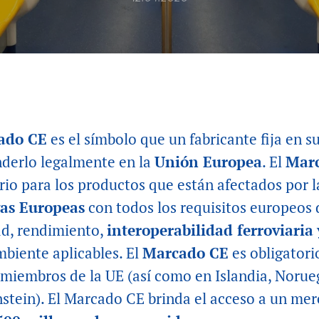
ado CE
es el símbolo que un fabricante fija en s
nderlo legalmente en la
Unión Eu­ropea
. El
Mar
rio para los productos que están afec­tados por l
vas Europeas
con todos los requisitos europeos 
ad, rendimiento,
interoperabilidad ferroviaria
biente aplicables. El
Marcado CE
es obligatori
miembros de la UE (así como en Islandia, Norue
stein). El Marcado CE brin­da el acceso a un me