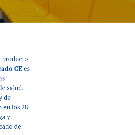
u producto
cado CE
es
as
de salud,
y de
o en los 28
ga y
rcado de