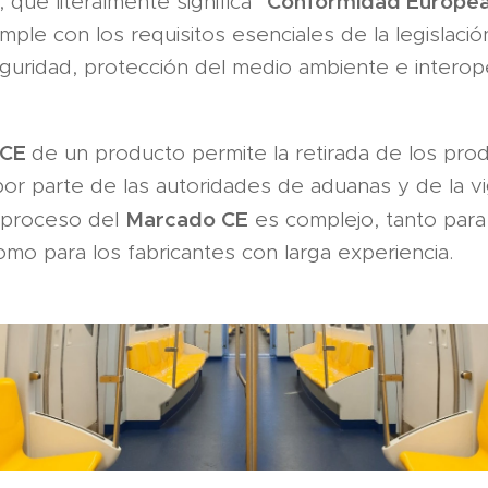
Conformi­dad Europe
, que literalmente significa "
ple con los requisitos esenciales de la legislaci
guri­dad, protección del medio ambien­te e interop
 CE
de un producto permite la retirada de los pro
r parte de las auto­ridades de aduanas y de la vig
Marcado CE
 proceso del
es complejo, tanto para
o para los fabricantes con larga experiencia.