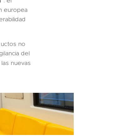
a
": el
ón europea
erabilidad
ductos no
ilancia del
 las nuevas