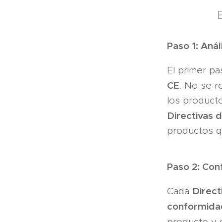
Paso 1: Anál
El primer pa
CE
. No se r
los product
Directivas 
productos q
Paso 2: Con
Direct
Cada
conformida
producto y 