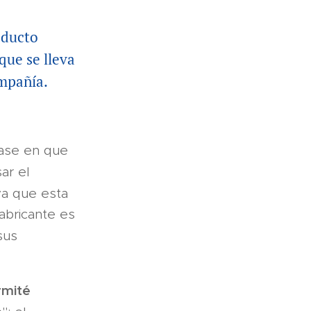
oducto
que se lleva
mpañía.
 base en que
ar el
 ya que esta
abricante es
sus
rmité