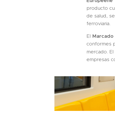
Européene
"
producto cum
de salud, se
ferroviaria.
Marcado
El
conformes po
mercado. El
empresas com