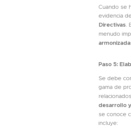
Cuando se ha
evidencia de
Directivas
.
menudo impli
armonizada
Paso 5: Ela
Se debe com
gama de prod
relacionado
desarrollo 
se conoce 
incluye: