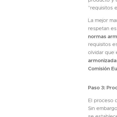
"requisitos 
La mejor ma
respetan es 
normas arm
requisitos e
olvidar que
armonizada
Comi­sión E
Paso 3: Pro
El proceso 
Sin embargo,
se establece