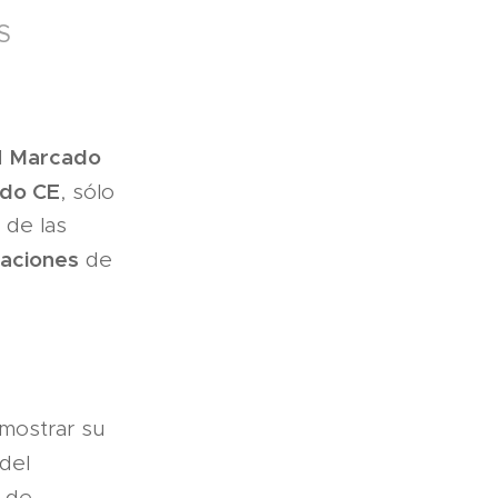
S
Marcado
l
­do CE
, sólo
 de las
laciones
de
emostrar su
 del
e de