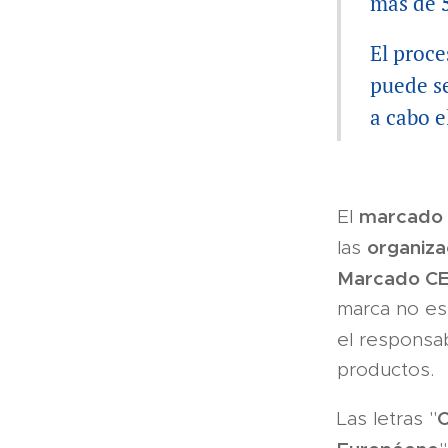
más de
El proce
puede se
a cabo 
marcado
El
organiza
las
Marcado C
marca no es 
el responsa
productos.
Las le­tras "