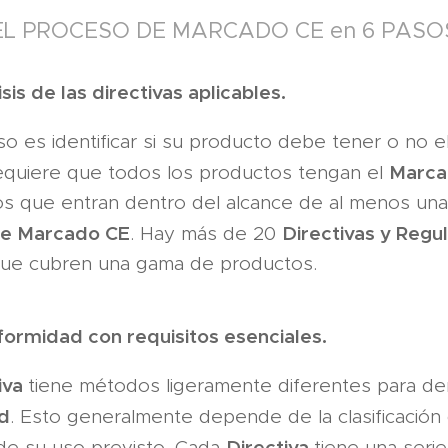
EL PROCESO DE MARCADO CE en 6 PASO
isis de las directivas aplicables.
so es identi­ficar si su producto debe tener o no e
Marca
equiere que todos los productos tengan el
os que entran dentro del alcance de al menos una
de Marcado CE
Directivas y Regu
. Hay más de 20
ue cubren una gama de productos.
formidad con requi­sitos esenciales.
iva
tie­ne métodos ligeramente diferentes para d
d
. Esto generalmente depende de la clasifi­cación
Directiva
de su uso pre­visto. Cada
tiene una seri