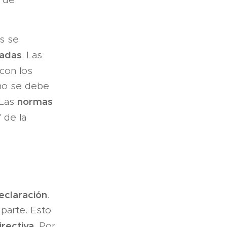
s se
a­das
. Las
con los
 no se debe
normas
 Las
 de la
eclaración
.
 parte. Esto
irectiva
. Por