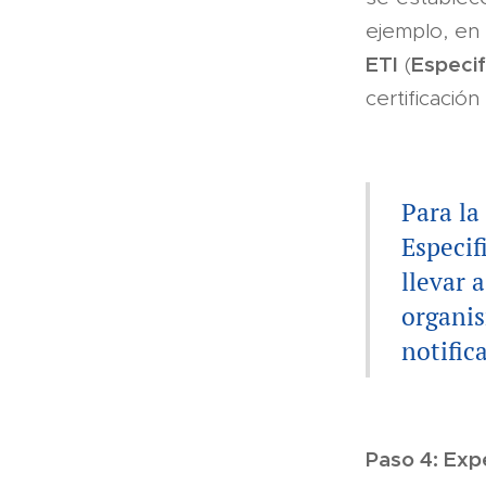
ejemplo, en 
ETI
Especif
(
certificació
Para la
Especif
llevar 
organi
notific
Paso 4: Exp