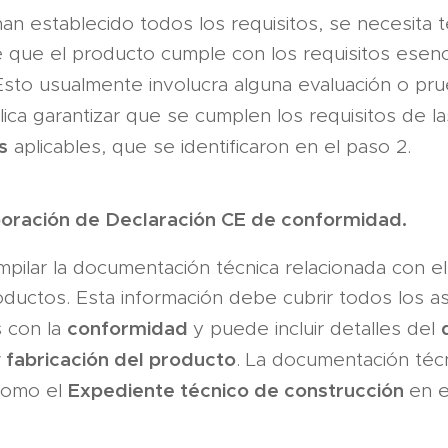
n estable­cido todos los requisitos, se necesita t
 que el producto cumple con los requisitos esenc
 Esto usualmente involucra alguna evaluación o pr
ca garantizar que se cumplen los requisitos de l
s
aplicables, que se iden­tificaron en el paso 2.
boración de Declaración CE de conformidad.
pilar la documentación técnica relacionada con e
uc­tos. Esta información debe cubrir to­dos los 
conformidad
s con la
y puede incluir detalles del
y fabricación del producto
. La documentación téc
Expedien­te técnico de construcción
como el
en e