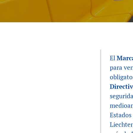
El
Marc
para ve
obligato
Directi
segurid
medioam
Estados 
Liechten